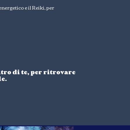
ergetico e il Reiki, per
ro di te, per ritrovare
le.