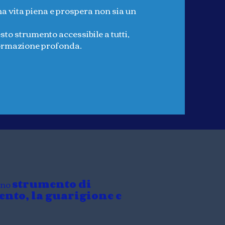
a vita piena e prospera non sia un
sto strumento accessibile a tutti,
formazione profonda.
 uno
strumento di
nto, la guarigione e