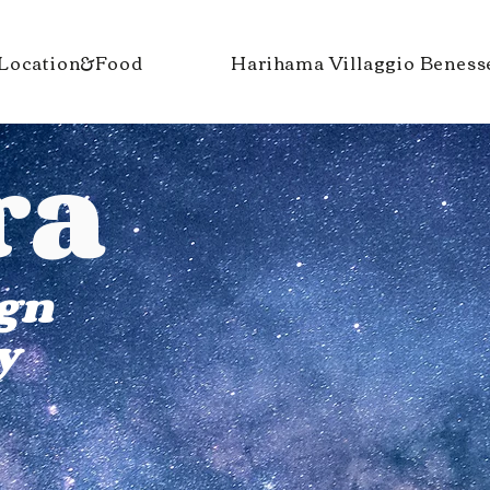
Location&Food
Harihama Villaggio Beness
ra
gn
y