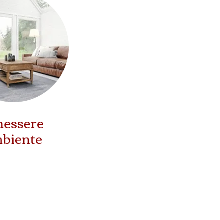
nessere
biente