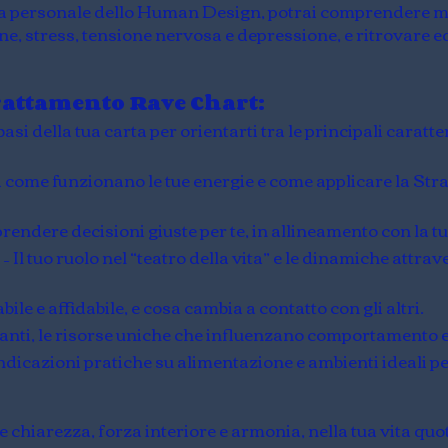
arta personale dello Human Design, potrai comprendere m
e, stress, tensione nervosa e depressione, e ritrovare equ
trattamento Rave Chart:
i della tua carta per orientarti tra le principali caratte
i come funzionano le tue energie e come applicare la Stra
prendere decisioni giuste per te, in allineamento con la 
 Il tuo ruolo nel “teatro della vita” e le dinamiche attrave
bile e affidabile, e cosa cambia a contatto con gli altri.
nanti, le risorse uniche che influenzano comportamento e
ndicazioni pratiche su alimentazione e ambienti ideali pe
 chiarezza, forza interiore e armonia, nella tua vita quot