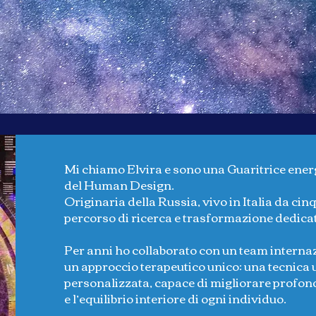
Mi chiamo Elvira e sono una Guaritrice energ
del Human Design.
Originaria della Russia, vivo in Italia da cin
percorso di ricerca e trasformazione dedicat
Per anni ho collaborato con un team internaz
un approccio terapeutico unico: una tecnica
personalizzata, capace di migliorare profonda
e l’equilibrio interiore di ogni individuo.