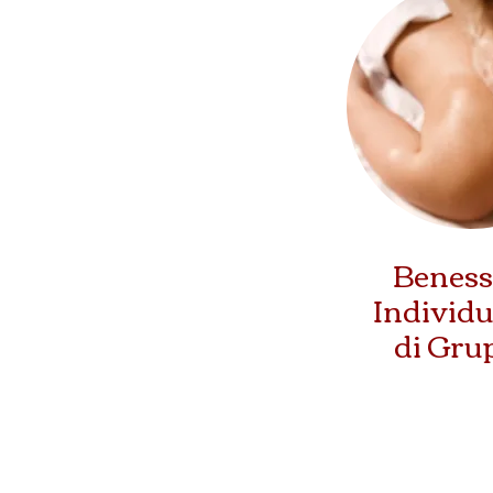
Beness
Individu
di Gru
Esedra Harihama