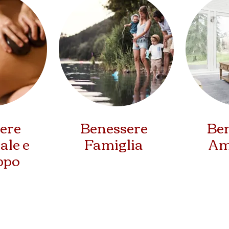
ere
Benessere
Be
ale e
Famiglia
Am
ppo