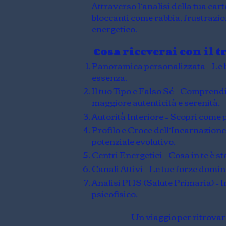
Attraverso l’analisi della tua c
bloccanti come rabbia, frustrazion
energetico.
Cosa riceverai con il 
Panoramica personalizzata – Le bas
essenza.
Il tuo Tipo e Falso Sé – Comprend
maggiore autenticità e serenità.
Autorità Interiore – Scopri come 
Profilo e Croce dell’Incarnazione –
potenziale evolutivo.
Centri Energetici – Cosa in te è sta
Canali Attivi – Le tue forze domi
Analisi PHS (Salute Primaria) – I
psicofisico.
Un viaggio per ritrovare