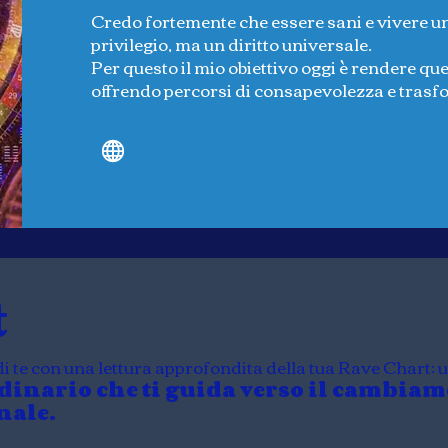
Credo fortemente che essere sani e vivere un
privilegio, ma un diritto universale.
Per questo il mio obiettivo oggi è rendere que
offrendo percorsi di consapevolezza e tras
t
di te con una lettura approfondita della tua Rave Chart:
dinario che ti guida verso il cambiame
nale.