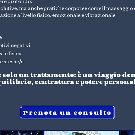
ere profondo:
olutive, ma anche pratiche corporee come il massaggio en
zione a livello fisico, emozionale e vibrazionale.
e
otivi negativi
a e fisica
e stesso/a
solo un trattamento: è un viaggio dent
uilibrio, centratura e potere persona
Prenota un consulto